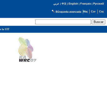
English
Français
Русский
عربي
|
中文
|
|
|
Búsqueda avanzada
e la UIT