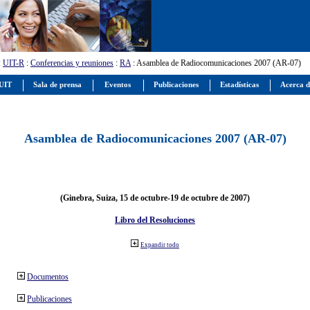
:
UIT-R
:
Conferencias y reuniones
:
RA
: Asamblea de Radiocomunicaciones 2007 (AR-07)
 UIT
Sala de prensa
Eventos
Publicaciones
Estadísticas
Acerca d
Asamblea de Radiocomunicaciones 2007 (AR-07)
(Ginebra, Suiza, 15 de octubre-19 de octubre de 2007)
Libro del Resoluciones
Expandir todo
Documentos
Publicaciones