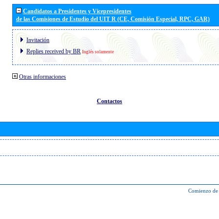
Candidatos a Presidentes y Vicepresidentes
de las Comisiones de Estudio del UIT R (CE, Comisión Especial, RPC, GAR)
Invitación
Replies received by BR
Inglés solamente
Otras informaciones
Contactos
Comienzo de 