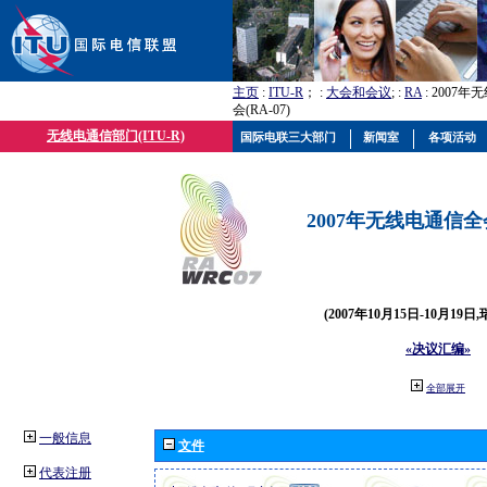
主页
:
ITU-R
； :
大会和会议
; :
RA
: 2007
会(RA-07)
无线电通信部门(ITU-R)
国际电联三大部门
新闻室
各项活动
2007年无线电通信全会(
(2007年10月15日-10月19日
«决议汇编»
全部展开
一般信息
文件
代表注册