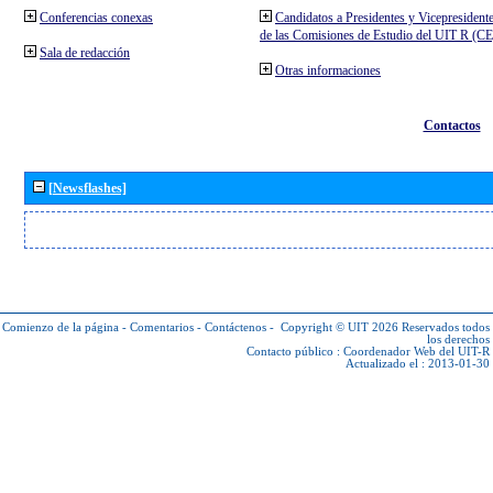
Conferencias conexas
Candidatos a Presidentes y Vicepresident
de las Comisiones de Estudio del UIT R (C
Sala de redacción
Otras informaciones
Contactos
[Newsflashes]
Comienzo de la página
-
Comentarios
-
Contáctenos
-
Copyright © UIT 2026
Reservados todos
los derechos
Contacto público :
Coordenador Web del UIT-R
Actualizado el : 2013-01-30