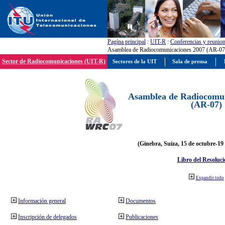
Pagína principal
:
UIT-R
:
Conferencias y reunio
Asamblea de Radiocomunicaciones 2007 (AR-07
Sector de Radiocomunicaciones (UIT-R)
Sectores de la UIT
Sala de prensa
Asamblea de Radiocomun
(AR-07)
(Ginebra, Suiza, 15 de octubre-19
Libro del Resoluci
Expandir todo
Información general
Documentos
Inscripción de delegados
Publicaciones