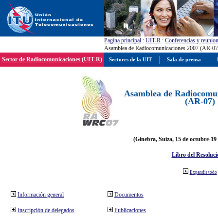
Pagína principal
:
UIT-R
:
Conferencias y reunio
Asamblea de Radiocomunicaciones 2007 (AR-07
Sector de Radiocomunicaciones (UIT-R)
Sectores de la UIT
Sala de prensa
Asamblea de Radiocomun
(AR-07)
(Ginebra, Suiza, 15 de octubre-19
Libro del Resoluci
Expandir todo
Información general
Documentos
Inscripción de delegados
Publicaciones