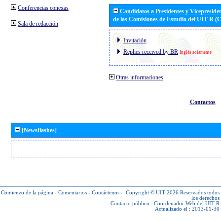
Conferencias conexas
Candidatos a Presidentes y Vicepreside
de las Comisiones de Estudio del UIT R 
Sala de redacción
Invitación
Replies received by BR
Inglés solamente
Otras informaciones
Contactos
[Newsflashes]
Comienzo de la página
-
Comentarios
-
Contáctenos
-
Copyright © UIT 2026
Reservados todos
los derechos
Contacto público :
Coordenador Web del UIT-R
Actualizado el : 2013-01-30