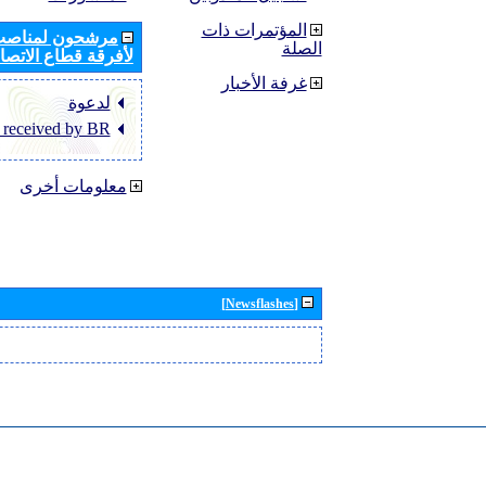
المؤتمرات ذات
مرشحون لمناصب 
الصلة
لأفرقة قطاع الاتصال
غرفة الأخبار
لدعوة
 received by BR
معلومات أخرى
[Newsflashes]