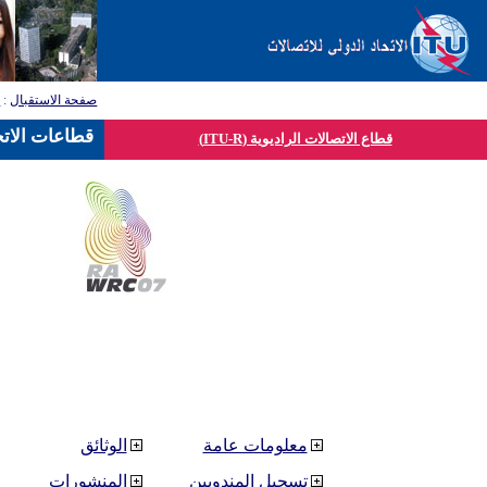
صفحة الاستقبال
:
ق
قطاعات الاتح
قطاع الاتصالات الراديوية (ITU-R)
معلومات عامة
الوثائق
تسجيل المندوبين
المنشورات