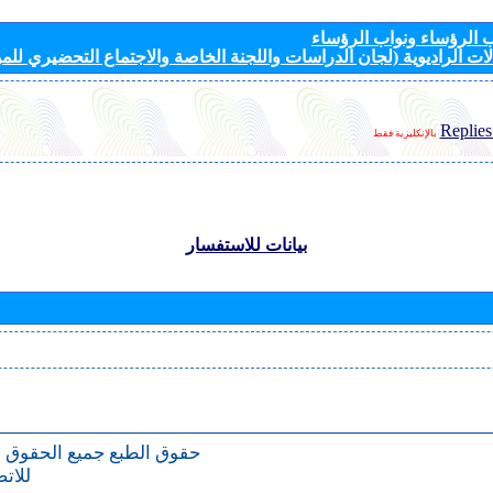
الرؤساء ونواب الرؤساء
ات الراديوية (لجان الدراسات واللجنة الخاصة والاجتماع التحضيري للمؤ
Replies
بالإنكليزية فقط
بيانات للاستفسار
حقوق الطبع
جميع الحقوق 
للات