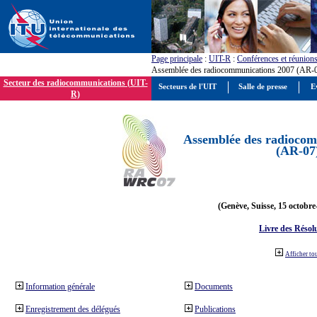
Page principale
:
UIT-R
:
Conférences et réunion
Assemblée des radiocommunications 2007 (AR-
Secteur des radiocommunications (UIT-
Secteurs de l'UIT
Salle de presse
E
R)
Assemblée des radiocom
(AR-07
(Genève, Suisse, 15 octobre
Livre des Résol
Afficher to
Information générale
Documents
Enregistrement des délégués
Publications