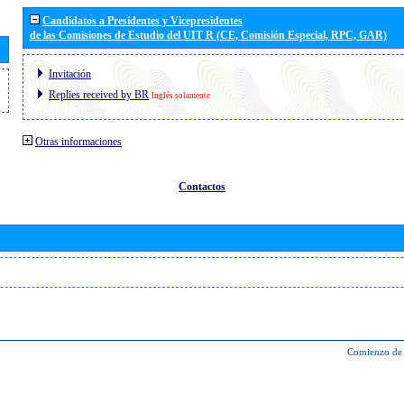
Candidatos a Presidentes y Vicepresidentes
de las Comisiones de Estudio del UIT R (CE, Comisión Especial, RPC, GAR)
Invitación
Replies received by BR
Inglés solamente
Otras informaciones
Contactos
Comienzo de 