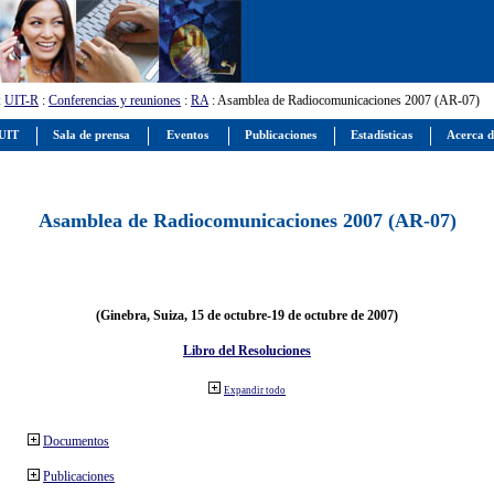
:
UIT-R
:
Conferencias y reuniones
:
RA
: Asamblea de Radiocomunicaciones 2007 (AR-07)
 UIT
Sala de prensa
Eventos
Publicaciones
Estadísticas
Acerca d
Asamblea de Radiocomunicaciones 2007 (AR-07)
(Ginebra, Suiza, 15 de octubre-19 de octubre de 2007)
Libro del Resoluciones
Expandir todo
Documentos
Publicaciones