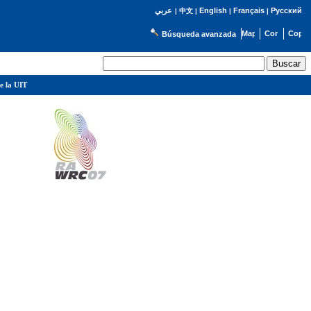
English
Français
Русский
عربي
|
中文
|
|
|
Búsqueda avanzada
e la UIT