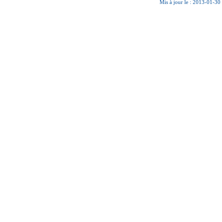
Mis à jour le : 2013-01-30