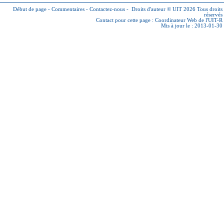
Début de page
-
Commentaires
-
Contactez-nous
-
Droits d'auteur © UIT 2026
Tous droits
réservés
Contact pour cette page :
Coordinateur Web de l'UIT-R
Mis à jour le : 2013-01-30