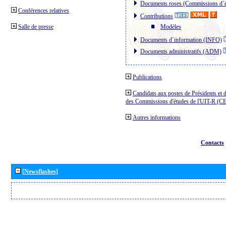
Documents roses (Commissions d´é
Conférences relatives
Contributions
Salle de presse
Modèles
Documents d´information (INFO)
Documents administratifs (ADM)
Publications
Candidats aux postes de Présidents et 
des Commissions d'études de l'UIT-R (C
Autres informations
Contacts
[Newsflashes]