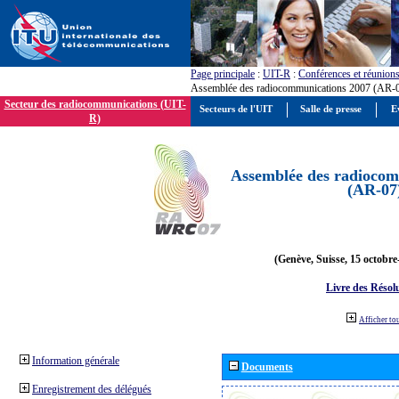
Page principale
:
UIT-R
:
Conférences et réunion
Assemblée des radiocommunications 2007 (AR-
Secteur des radiocommunications (UIT-
Secteurs de l'UIT
Salle de presse
E
R)
Assemblée des radiocom
(AR-07
(Genève, Suisse, 15 octobre
Livre des Résol
Afficher to
Information générale
Documents
Enregistrement des délégués