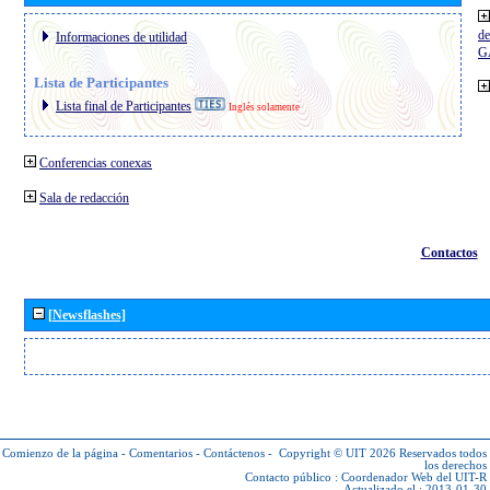
de
Informaciones de utilidad
G
Lista de Participantes
Lista final de Participantes
Inglés solamente
Conferencias conexas
Sala de redacción
Contactos
[Newsflashes]
Comienzo de la página
-
Comentarios
-
Contáctenos
-
Copyright © UIT 2026
Reservados todos
los derechos
Contacto público :
Coordenador Web del UIT-R
Actualizado el : 2013-01-30