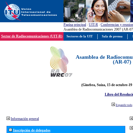
Pagína principal
:
UIT-R
:
Conferencias y reunio
Asamblea de Radiocomunicaciones 2007 (AR-07
Sector de Radiocomunicaciones (UIT-R)
Sectores de la UIT
Sala de prensa
Asamblea de Radiocomun
(AR-07)
(Ginebra, Suiza, 15 de octubre-19
Libro del Resoluci
Expandir todo
Información general
Inscripción de delegados