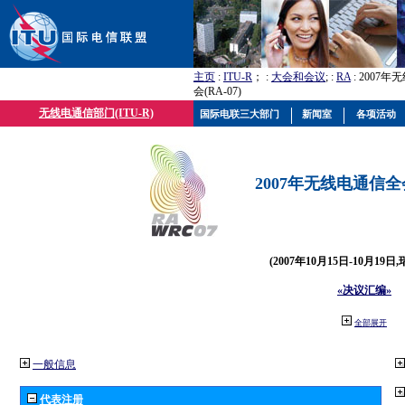
主页
:
ITU-R
； :
大会和会议
; :
RA
: 2007
会(RA-07)
无线电通信部门(ITU-R)
国际电联三大部门
新闻室
各项活动
2007年无线电通信全会(
(2007年10月15日-10月19日
«决议汇编»
全部展开
一般信息
代表注册