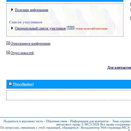
Полезная информация
Список участников
Окончательный список участников
только на английском языке
Относящиеся конференции
Отдел новостей
Для контакто
[Newsflashes]
Подняться в верхнюю часть
-
Обратная связь
-
Информация для контактов
-
Знак охраны
авторского права © МСЭ 2026
Все права сохранены
По вопросам, связанным с этой страницей, обращаться :
Координатор Web-страницы МСЭ-
R