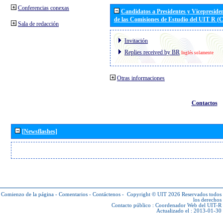
Conferencias conexas
Candidatos a Presidentes y Vicepreside
de las Comisiones de Estudio del UIT R 
Sala de redacción
Invitación
Replies received by BR
Inglés solamente
Otras informaciones
Contactos
[Newsflashes]
Comienzo de la página
-
Comentarios
-
Contáctenos
-
Copyright © UIT 2026
Reservados todos
los derechos
Contacto público :
Coordenador Web del UIT-R
Actualizado el : 2013-01-30