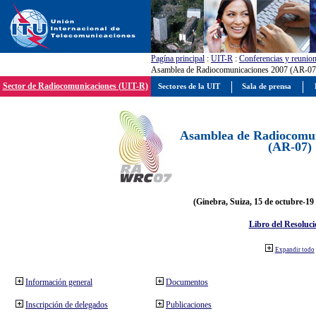
Pagína principal
:
UIT-R
:
Conferencias y reunio
Asamblea de Radiocomunicaciones 2007 (AR-07
Sector de Radiocomunicaciones (UIT-R)
Sectores de la UIT
Sala de prensa
Asamblea de Radiocomun
(AR-07)
(Ginebra, Suiza, 15 de octubre-19
Libro del Resoluci
Expandir todo
Información general
Documentos
Inscripción de delegados
Publicaciones