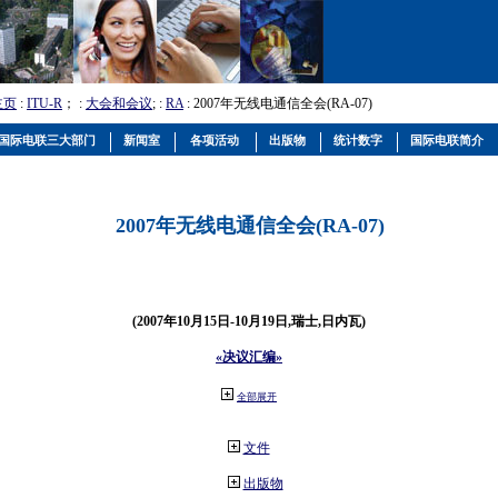
主页
:
ITU-R
； :
大会和会议
; :
RA
: 2007年无线电通信全会(RA-07)
国际电联三大部门
新闻室
各项活动
出版物
统计数字
国际电联简介
2007年无线电通信全会(RA-07)
(2007年10月15日-10月19日,瑞士,日内瓦)
«决议汇编»
全部展开
文件
出版物