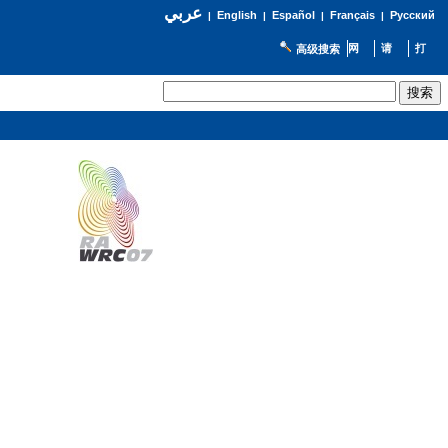
عربي
English
Español
Français
Русский
|
|
|
|
高级搜索