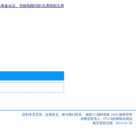
会筹备会议、无线电顾问组)主席和副主席
回到本页页首
-
反馈意见
-
请与我们联系
-
版权 © 国际电联 2026
版权所有
本网页联系人 :
ITU-R的网络协调员
最近更新日期 : 2013-01-30