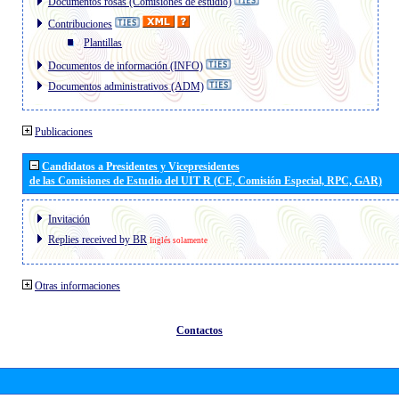
Documentos rosas (Comisiones de estudio)
Contribuciones
Plantillas
Documentos de información (INFO)
Documentos administrativos (ADM)
Publicaciones
Candidatos a Presidentes y Vicepresidentes
de las Comisiones de Estudio del UIT R (CE, Comisión Especial, RPC, GAR)
Invitación
Replies received by BR
Inglés solamente
Otras informaciones
Contactos