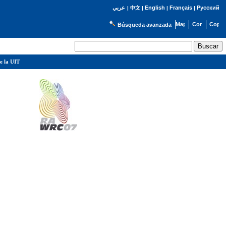
English
Français
Русский
عربي
|
中文
|
|
|
Búsqueda avanzada
e la UIT