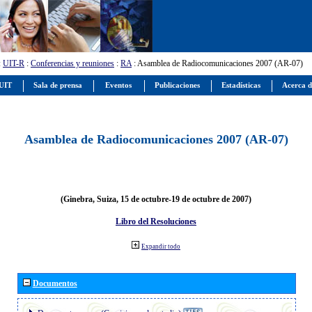
:
UIT-R
:
Conferencias y reuniones
:
RA
: Asamblea de Radiocomunicaciones 2007 (AR-07)
 UIT
Sala de prensa
Eventos
Publicaciones
Estadísticas
Acerca d
Asamblea de Radiocomunicaciones 2007 (AR-07)
(Ginebra, Suiza, 15 de octubre-19 de octubre de 2007)
Libro del Resoluciones
Expandir todo
Documentos