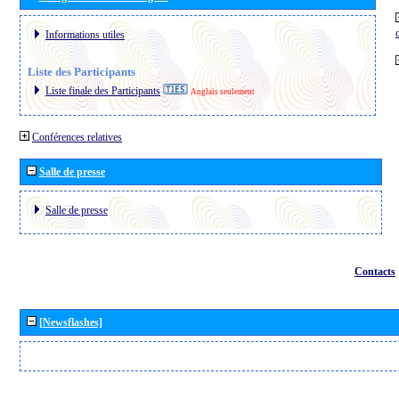
Informations utiles
Liste des Participants
Liste finale des Participants
Anglais seulement
Conférences relatives
Salle de presse
Salle de presse
Contacts
[Newsflashes]