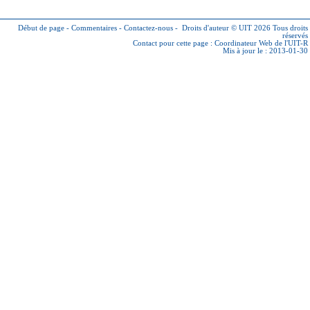
Début de page
-
Commentaires
-
Contactez-nous
-
Droits d'auteur © UIT 2026
Tous droits
réservés
Contact pour cette page :
Coordinateur Web de l'UIT-R
Mis à jour le : 2013-01-30