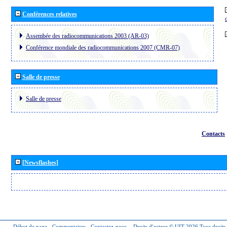
Conférences relatives
Assembée des radiocommunications 2003 (AR-03)
Conférence mondiale des radiocommunications 2007 (CMR-07)
Salle de presse
Salle de presse
Contacts
[Newsflashes]
Début de page
-
Commentaires
-
Contactez-nous
-
Droits d'auteur © UIT 2026
Tous droits