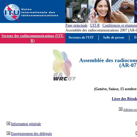
Page principale
:
UIT-R
:
Conférences et réunion
Assemblée des radiocommunications 2007 (AR-
Secteur des radiocommunications (UIT-
Secteurs de l'UIT
Salle de presse
E
R)
Assemblée des radiocom
(AR-07
(Genève, Suisse, 15 octobre
Livre des Résol
Afficher to
Information générale
Enregistrement des délégués