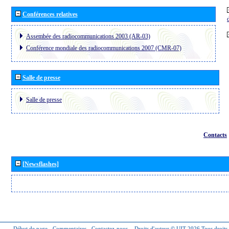
Conférences relatives
Assembée des radiocommunications 2003 (AR-03)
Conférence mondiale des radiocommunications 2007 (CMR-07)
Salle de presse
Salle de presse
Contacts
[Newsflashes]
Début de page
-
Commentaires
-
Contactez-nous
-
Droits d'auteur © UIT 2026
Tous droits