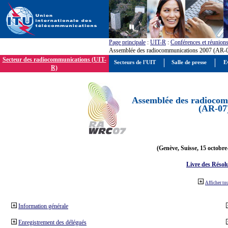
Page principale
:
UIT-R
:
Conférences et réunion
Assemblée des radiocommunications 2007 (AR-
Secteur des radiocommunications (UIT-
Secteurs de l'UIT
Salle de presse
E
R)
Assemblée des radiocom
(AR-07
(Genève, Suisse, 15 octobre
Livre des Résol
Afficher to
Information générale
Enregistrement des délégués