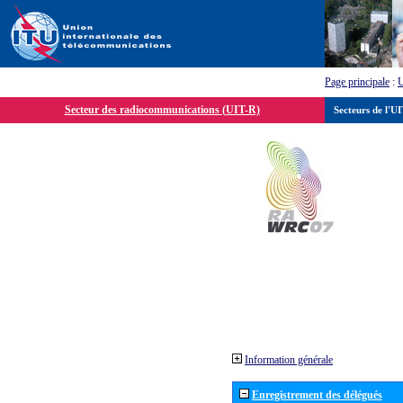
Page principale
:
Secteur des radiocommunications (UIT-R)
Secteurs de l'U
Information générale
Enregistrement des délégués