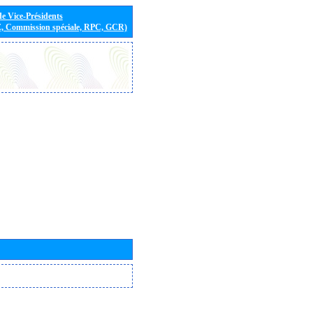
de Vice-Présidents
E, Commission spéciale, RPC, GCR)