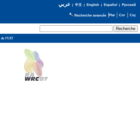
عربي
English
Español
Русский
|
中文
|
|
|
Recherche avancée
 de l'UIT