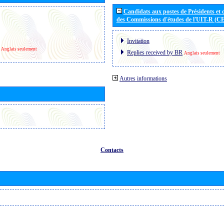
Candidats aux postes de Présidents et 
des Commissions d'études de l'UIT-R (C
Invitation
Anglais seulement
Replies received by BR
Anglais seulement
Autres informations
Contacts