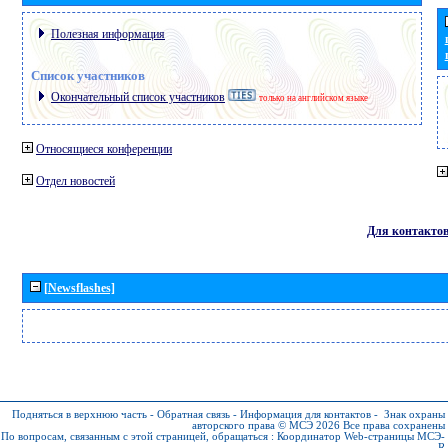
Полезная информация
Список участников
Окончательный список участников
только на английском языке
Относящиеся конференции
Отдел новостей
Для контакто
[Newsflashes]
Подняться в верхнюю часть
-
Обратная связь
-
Информация для контактов
-
Знак охраны
авторского права © МСЭ 2026
Все права сохранены
По вопросам, связанным с этой страницей, обращаться :
Координатор Web-страницы МСЭ-
R