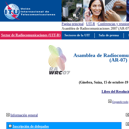
Pagína principal
:
UIT-R
:
Conferencias y reunio
Asamblea de Radiocomunicaciones 2007 (AR-07
Sector de Radiocomunicaciones (UIT-R)
Sectores de la UIT
Sala de prensa
Asamblea de Radiocomun
(AR-07)
(Ginebra, Suiza, 15 de octubre-19
Libro del Resoluci
Expandir todo
Información general
Inscripción de delegados