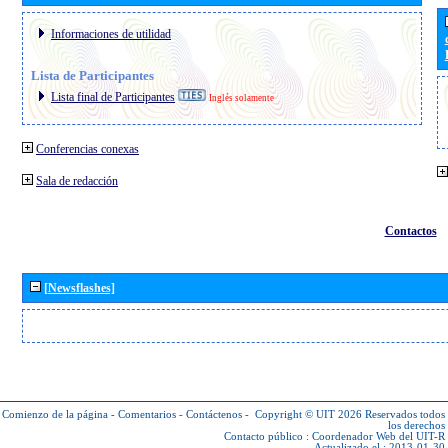
Informaciones de utilidad
Lista de Participantes
Lista final de Participantes
Inglés solamente
Conferencias conexas
Sala de redacción
Contactos
[Newsflashes]
Comienzo de la página
-
Comentarios
-
Contáctenos
-
Copyright © UIT 2026
Reservados todos
los derechos
Contacto público :
Coordenador Web del UIT-R
Actualizado el : 2013-01-30