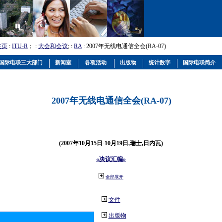
主页
:
ITU-R
； :
大会和会议
; :
RA
: 2007年无线电通信全会(RA-07)
国际电联三大部门
新闻室
各项活动
出版物
统计数字
国际电联简介
2007年无线电通信全会(RA-07)
(2007年10月15日-10月19日,瑞士,日内瓦)
«决议汇编»
全部展开
文件
出版物