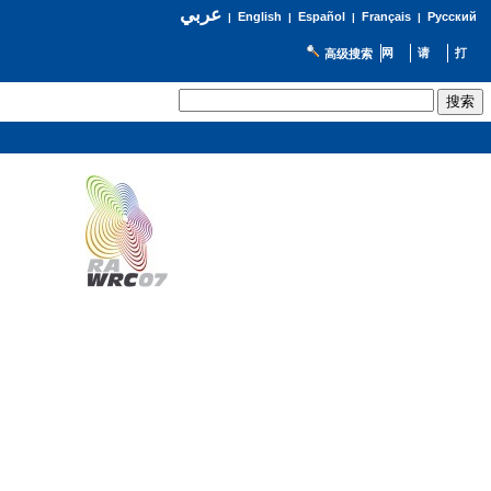
عربي
English
Español
Français
Русский
|
|
|
|
高级搜索