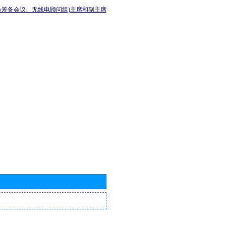
会筹备会议、无线电顾问组)主席和副主席