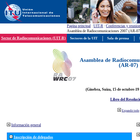
Pagína principal
:
UIT-R
:
Conferencias y reunio
Asamblea de Radiocomunicaciones 2007 (AR-07
Sector de Radiocomunicaciones (UIT-R)
Sectores de la UIT
Sala de prensa
Asamblea de Radiocomun
(AR-07)
(Ginebra, Suiza, 15 de octubre-19
Libro del Resoluci
Expandir todo
Información general
Inscripción de delegados