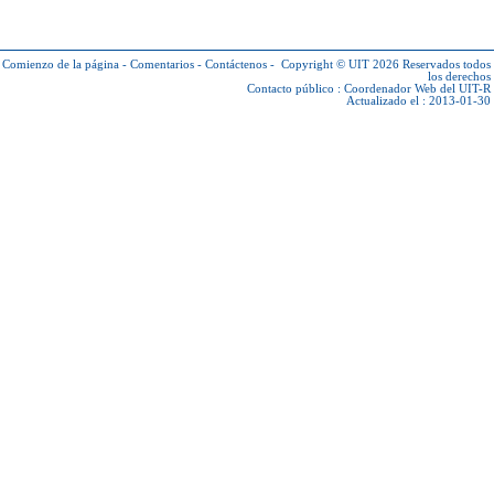
Comienzo de la página
-
Comentarios
-
Contáctenos
-
Copyright © UIT 2026
Reservados todos
los derechos
Contacto público :
Coordenador Web del UIT-R
Actualizado el : 2013-01-30