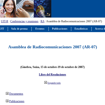
:
UIT-R
:
Conferencias y reuniones
:
RA
: Asamblea de Radiocomunicaciones 2007 (AR-07)
 UIT
Sala de prensa
Eventos
Publicaciones
Estadísticas
Acerca d
Asamblea de Radiocomunicaciones 2007 (AR-07)
(Ginebra, Suiza, 15 de octubre-19 de octubre de 2007)
Libro del Resoluciones
Expandir todo
Documentos
Publicaciones