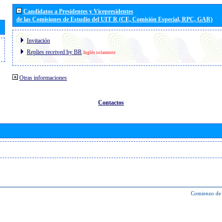
Candidatos a Presidentes y Vicepresidentes
de las Comisiones de Estudio del UIT R (CE, Comisión Especial, RPC, GAR)
Invitación
Replies received by BR
Inglés solamente
Otras informaciones
Contactos
Comienzo de 