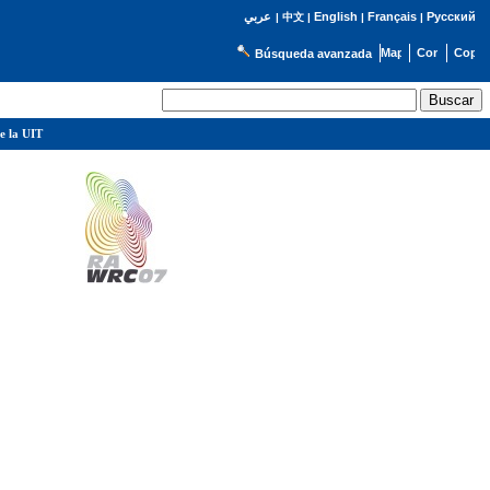
English
Français
Русский
عربي
|
中文
|
|
|
Búsqueda avanzada
e la UIT