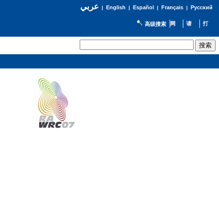
عربي
English
Español
Français
Русский
|
|
|
|
高级搜索