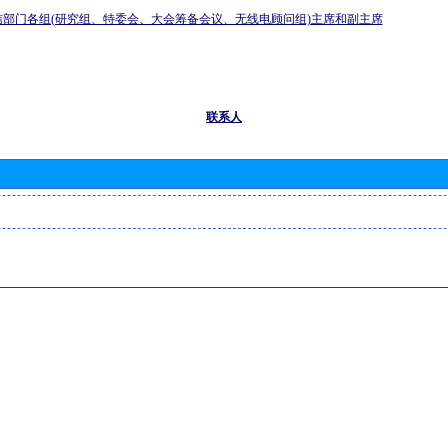
信部门各组(研究组、特委会、大会筹备会议、无线电顾问组)主席和副主席
联系人