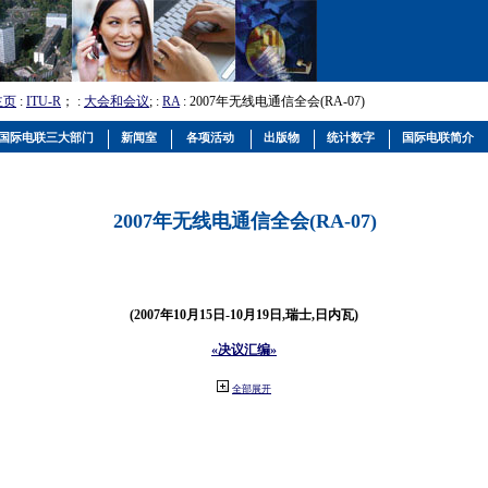
主页
:
ITU-R
； :
大会和会议
; :
RA
: 2007年无线电通信全会(RA-07)
国际电联三大部门
新闻室
各项活动
出版物
统计数字
国际电联简介
2007年无线电通信全会(RA-07)
(2007年10月15日-10月19日,瑞士,日内瓦)
«决议汇编»
全部展开