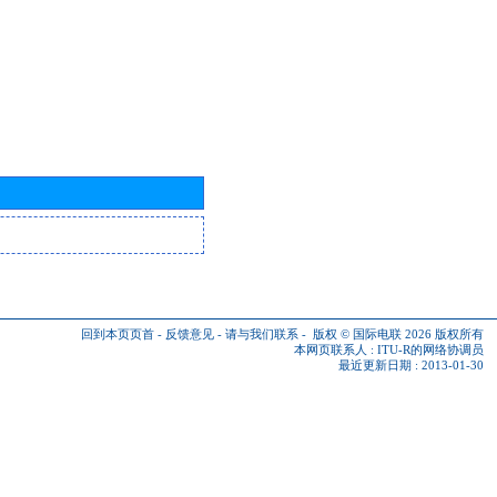
回到本页页首
-
反馈意见
-
请与我们联系
-
版权 © 国际电联 2026
版权所有
本网页联系人 :
ITU-R的网络协调员
最近更新日期 : 2013-01-30