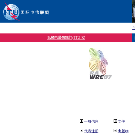
无线电通信部门(ITU-R)
一般信息
文件
代表注册
出版物