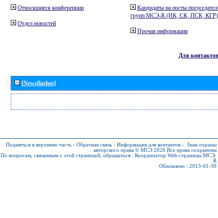
Относящиеся конференции
Кандидаты на посты председател
групп МСЭ-R (ИК, СК, ПСК, КГР)
Отдел новостей
Прочая информация
Для контакто
[Newsflashes]
Подняться в верхнюю часть
-
Обратная связь
-
Информация для контактов
-
Знак охраны
авторского права © МСЭ 2026
Все права сохранены
По вопросам, связанным с этой страницей, обращаться :
Координатор Web-страницы МСЭ-
R
Обновлено : 2013-01-30