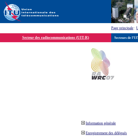
Page principale
:
Secteur des radiocommunications (UIT-R)
Secteurs de l'U
Information générale
Enregistrement des délégués