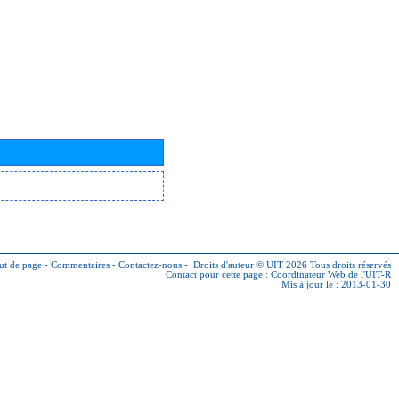
ut de page
-
Commentaires
-
Contactez-nous
-
Droits d'auteur © UIT 2026
Tous droits réservés
Contact pour cette page :
Coordinateur Web de l'UIT-R
Mis à jour le : 2013-01-30