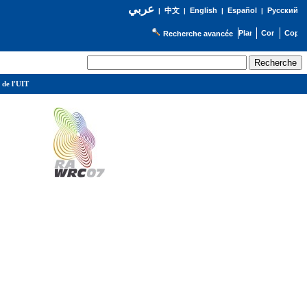
عربي
English
Español
Русский
|
中文
|
|
|
Recherche avancée
 de l'UIT