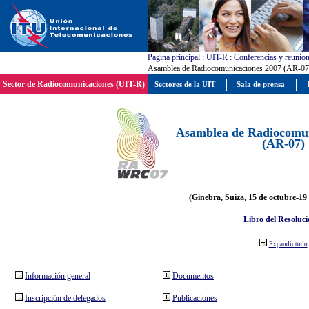
Pagína principal
:
UIT-R
:
Conferencias y reunio
Asamblea de Radiocomunicaciones 2007 (AR-07
Sector de Radiocomunicaciones (UIT-R)
Sectores de la UIT
Sala de prensa
Asamblea de Radiocomun
(AR-07)
(Ginebra, Suiza, 15 de octubre-19
Libro del Resoluci
Expandir todo
Información general
Documentos
Inscripción de delegados
Publicaciones