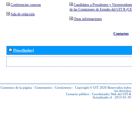
Conferencias conexas
Candidatos a Presidentes y Vicepresident
de las Comisiones de Estudio del UIT R (C
Sala de redacción
Otras informaciones
Contactos
[Newsflashes]
Comienzo de la página
-
Comentarios
-
Contáctenos
-
Copyright © UIT 2026
Reservados todos
los derechos
Contacto público :
Coordenador Web del UIT-R
Actualizado el : 2013-01-30