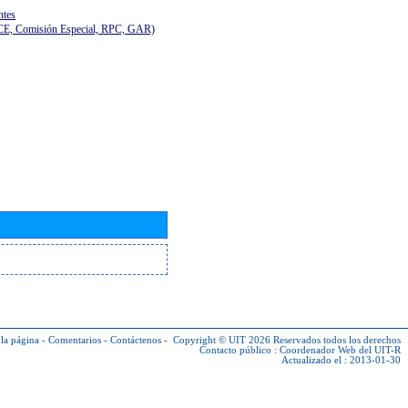
ntes
(CE, Comisión Especial, RPC, GAR)
la página
-
Comentarios
-
Contáctenos
-
Copyright © UIT 2026
Reservados todos los derechos
Contacto público :
Coordenador Web del UIT-R
Actualizado el : 2013-01-30