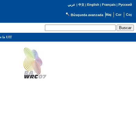
English
Français
Русский
عربي
|
中文
|
|
|
Búsqueda avanzada
e la UIT