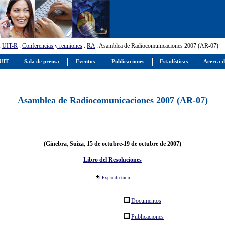
:
UIT-R
:
Conferencias y reuniones
:
RA
: Asamblea de Radiocomunicaciones 2007 (AR-07)
 UIT
Sala de prensa
Eventos
Publicaciones
Estadísticas
Acerca d
Asamblea de Radiocomunicaciones 2007 (AR-07)
(Ginebra, Suiza, 15 de octubre-19 de octubre de 2007)
Libro del Resoluciones
Expandir todo
Documentos
Publicaciones