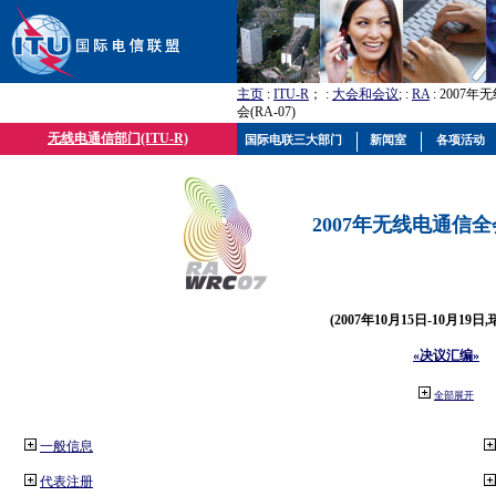
主页
:
ITU-R
； :
大会和会议
; :
RA
: 2007
会(RA-07)
无线电通信部门(ITU-R)
国际电联三大部门
新闻室
各项活动
2007年无线电通信全会(
(2007年10月15日-10月19日
«决议汇编»
全部展开
一般信息
代表注册