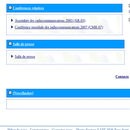
Conférences relatives
Assembée des radiocommunications 2003 (AR-03)
Conférence mondiale des radiocommunications 2007 (CMR-07)
Salle de presse
Salle de presse
Contacts
[Newsflashes]
Début de page
-
Commentaires
-
Contactez-nous
-
Droits d'auteur © UIT 2026
Tous droits