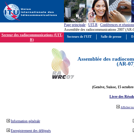
Page principale
:
UIT-R
:
Conférences et réunion
Assemblée des radiocommunications 2007 (AR-
Secteur des radiocommunications (UIT-
Secteurs de l'UIT
Salle de presse
E
R)
Assemblée des radiocom
(AR-07
(Genève, Suisse, 15 octobre
Livre des Résol
Afficher to
Information générale
Enregistrement des délégués