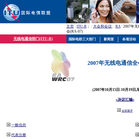
主页
:
ITU-R
； :
大会和会议
; :
RA
: 2007
会(RA-07)
无线电通信部门(ITU-R)
国际电联三大部门
新闻室
各项活动
2007年无线电通信全会(
(2007年10月15日-10月19日
«决议汇编»
全部展开
一般信息
代表注册