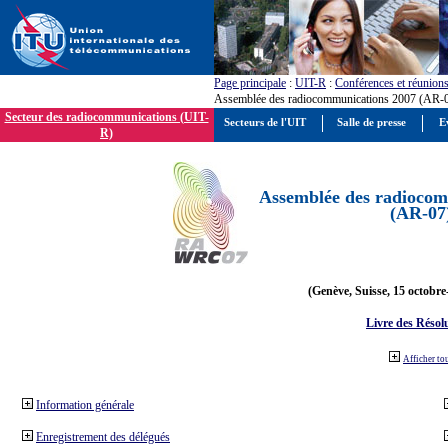
Page principale
:
UIT-R
:
Conférences et réunion
Assemblée des radiocommunications 2007 (AR-
Secteur des radiocommunications (UIT-
Secteurs de l'UIT
Salle de presse
E
R)
Assemblée des radiocom
(AR-07
(Genève, Suisse, 15 octobre
Livre des Résol
Afficher to
Information générale
Enregistrement des délégués