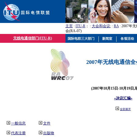
主页
:
ITU-R
； :
大会和会议
; :
RA
: 2007
会(RA-07)
无线电通信部门(ITU-R)
国际电联三大部门
新闻室
各项活动
2007年无线电通信全会(
(2007年10月15日-10月19日
«决议汇编»
全部展开
一般信息
文件
代表注册
出版物