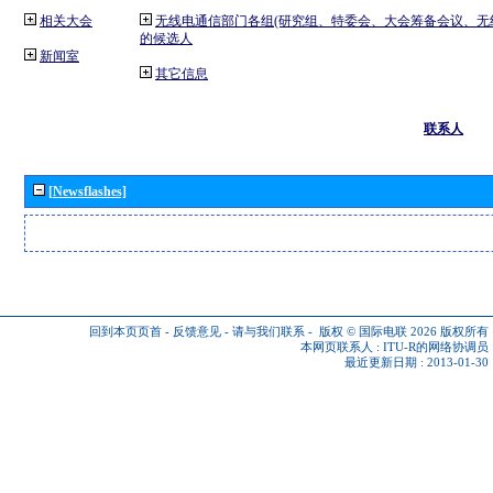
相关大会
无线电通信部门各组(研究组、特委会、大会筹备会议、无
的候选人
新闻室
其它信息
联系人
[Newsflashes]
回到本页页首
-
反馈意见
-
请与我们联系
-
版权 © 国际电联 2026
版权所有
本网页联系人 :
ITU-R的网络协调员
最近更新日期 : 2013-01-30