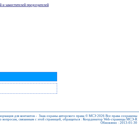
й и заместителей председателей
ормация для контактов
-
Знак охраны авторского права © МСЭ 2026
Все права сохранены
о вопросам, связанным с этой страницей, обращаться :
Координатор Web-страницы МСЭ-R
Обновлено : 2013-01-30