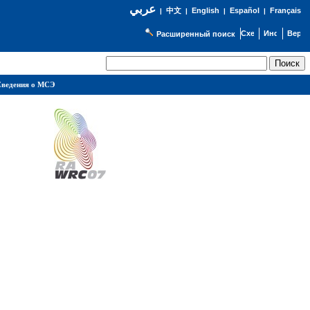
عربي
English
Español
Français
|
中文
|
|
|
Расширенный поиск
ведения о МСЭ