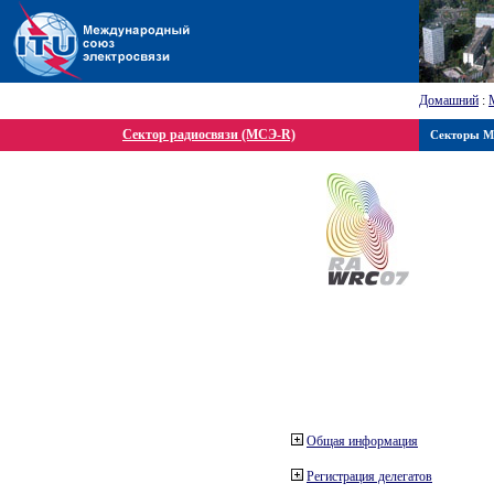
Домашний
:
Сектор радиосвязи (МСЭ-R)
Секторы 
Общая информация
Регистрация делегатов