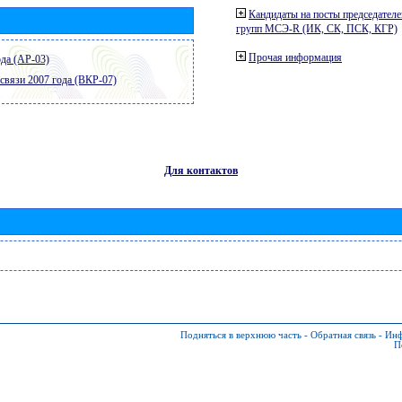
Кандидаты на посты председателе
групп МСЭ-R (ИК, СК, ПСК, КГР)
Прочая информация
да (АР-03)
связи 2007 года (ВКР-07)
Для контактов
Подняться в верхнюю часть
-
Обратная связь
-
Инф
П