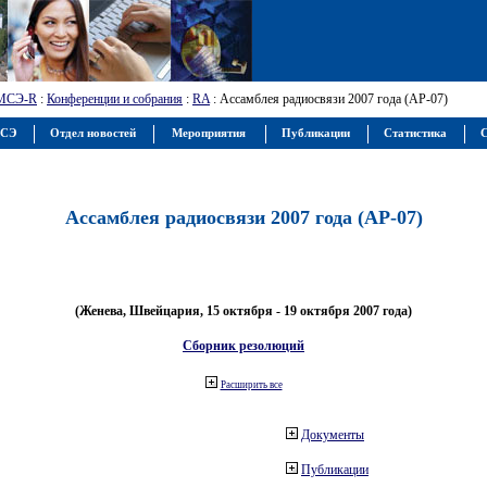
МСЭ-R
:
Конференции и собрания
:
RA
: Ассамблея радиосвязи 2007 года (АР-07)
МСЭ
Отдел новостей
Мероприятия
Публикации
Статистика
С
Ассамблея радиосвязи 2007 года (АР-07)
(Женева, Швейцария, 15 октября - 19 октября 2007 года)
Сборник резолюций
Расширить все
Документы
Публикации