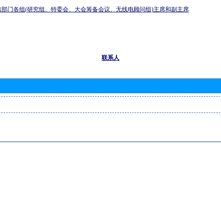
信部门各组(研究组、特委会、大会筹备会议、无线电顾问组)主席和副主席
联系人