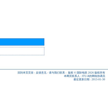
回到本页页首
-
反馈意见
-
请与我们联系
-
版权 © 国际电联 2026
版权所有
本网页联系人 :
ITU-R的网络协调员
最近更新日期 : 2013-01-30