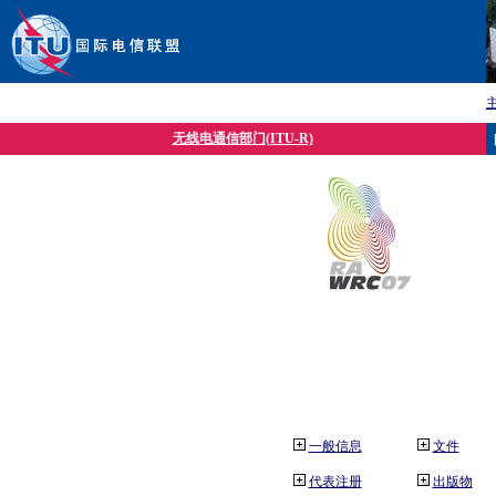
无线电通信部门(ITU-R)
一般信息
文件
代表注册
出版物