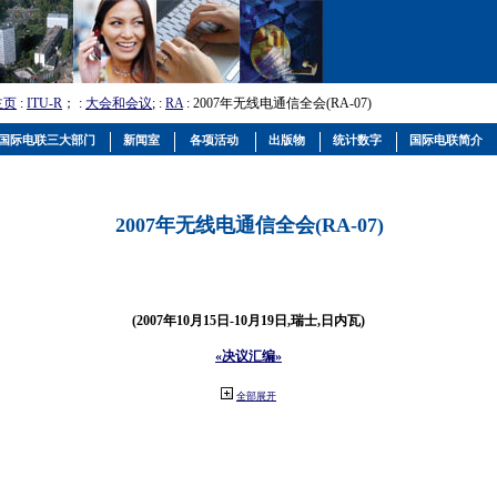
主页
:
ITU-R
； :
大会和会议
; :
RA
: 2007年无线电通信全会(RA-07)
国际电联三大部门
新闻室
各项活动
出版物
统计数字
国际电联简介
2007年无线电通信全会(RA-07)
(2007年10月15日-10月19日,瑞士,日内瓦)
«决议汇编»
全部展开