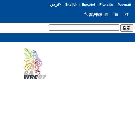
عربي
English
Español
Français
Русский
|
|
|
|
高级搜索