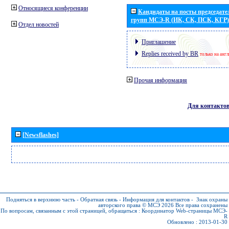
Относящиеся конференции
Кандидаты на посты председател
групп МСЭ-R (ИК, СК, ПСК, КГР)
Отдел новостей
Приглашение
Replies received by BR
только на анг
Прочая информация
Для контакто
[Newsflashes]
Подняться в верхнюю часть
-
Обратная связь
-
Информация для контактов
-
Знак охраны
авторского права © МСЭ 2026
Все права сохранены
По вопросам, связанным с этой страницей, обращаться :
Координатор Web-страницы МСЭ-
R
Обновлено : 2013-01-30