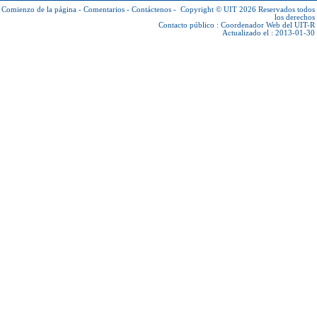
Comienzo de la página
-
Comentarios
-
Contáctenos
-
Copyright © UIT 2026
Reservados todos
los derechos
Contacto público :
Coordenador Web del UIT-R
Actualizado el : 2013-01-30