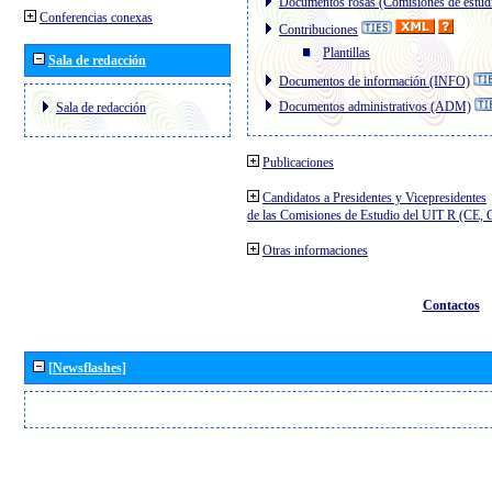
Documentos rosas (Comisiones de estud
Conferencias conexas
Contribuciones
Plantillas
Sala de redacción
Documentos de información (INFO)
Documentos administrativos (ADM)
Sala de redacción
Publicaciones
Candidatos a Presidentes y Vicepresidentes
de las Comisiones de Estudio del UIT R (CE,
Otras informaciones
Contactos
[Newsflashes]