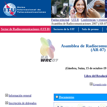
Pagína principal
:
UIT-R
:
Conferencias y reunio
Asamblea de Radiocomunicaciones 2007 (AR-07
Sector de Radiocomunicaciones (UIT-R)
Sectores de la UIT
Sala de prensa
Asamblea de Radiocomun
(AR-07)
(Ginebra, Suiza, 15 de octubre-19
Libro del Resoluci
Expandir todo
Información general
Documentos
Inscripción de delegados