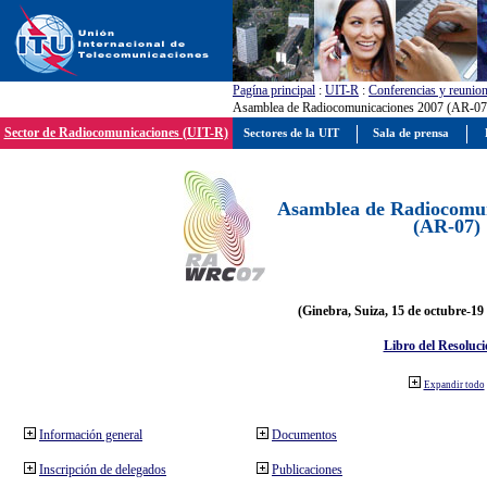
Pagína principal
:
UIT-R
:
Conferencias y reunio
Asamblea de Radiocomunicaciones 2007 (AR-07
Sector de Radiocomunicaciones (UIT-R)
Sectores de la UIT
Sala de prensa
Asamblea de Radiocomun
(AR-07)
(Ginebra, Suiza, 15 de octubre-19
Libro del Resoluci
Expandir todo
Información general
Documentos
Inscripción de delegados
Publicaciones