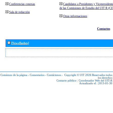
Conferencias conexas
Candidatos a Presidentes y Vicepresident
de las Comisiones de Estudio del UIT R (C
Sala de redacción
Otras informaciones
Contactos
[Newsflashes]
Comienzo de la página
-
Comentarios
-
Contáctenos
-
Copyright © UIT 2026
Reservados todos
los derechos
Contacto público :
Coordenador Web del UIT-R
Actualizado el : 2013-01-30