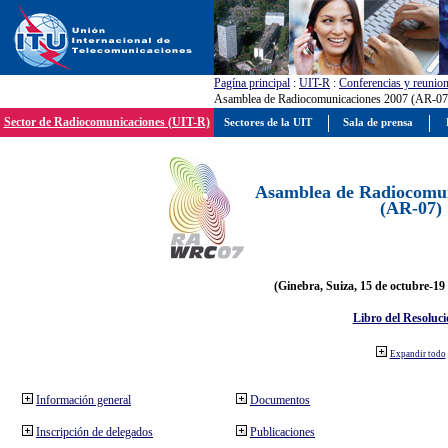
Pagína principal
:
UIT-R
:
Conferencias y reunio
Asamblea de Radiocomunicaciones 2007 (AR-07
Sector de Radiocomunicaciones (UIT-R)
Sectores de la UIT
Sala de prensa
Asamblea de Radiocomun
(AR-07)
(Ginebra, Suiza, 15 de octubre-19
Libro del Resoluci
Expandir todo
Información general
Documentos
Inscripción de delegados
Publicaciones