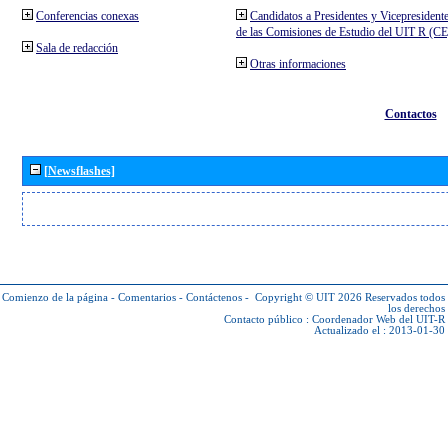
Conferencias conexas
Candidatos a Presidentes y Vicepresident
de las Comisiones de Estudio del UIT R (C
Sala de redacción
Otras informaciones
Contactos
[Newsflashes]
Comienzo de la página
-
Comentarios
-
Contáctenos
-
Copyright © UIT 2026
Reservados todos
los derechos
Contacto público :
Coordenador Web del UIT-R
Actualizado el : 2013-01-30