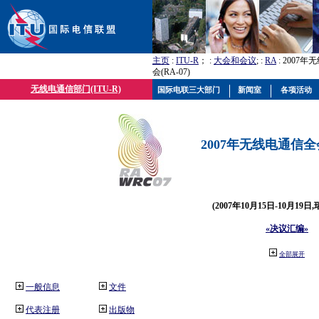
主页
:
ITU-R
； :
大会和会议
; :
RA
: 2007
会(RA-07)
无线电通信部门(ITU-R)
国际电联三大部门
新闻室
各项活动
2007年无线电通信全会(
(2007年10月15日-10月19日
«决议汇编»
全部展开
一般信息
文件
代表注册
出版物