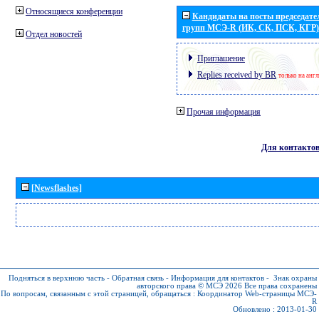
Относящиеся конференции
Кандидаты на посты председател
групп МСЭ-R (ИК, СК, ПСК, КГР)
Отдел новостей
Приглашение
Replies received by BR
только на анг
Прочая информация
Для контакто
[Newsflashes]
Подняться в верхнюю часть
-
Обратная связь
-
Информация для контактов
-
Знак охраны
авторского права © МСЭ 2026
Все права сохранены
По вопросам, связанным с этой страницей, обращаться :
Координатор Web-страницы МСЭ-
R
Обновлено : 2013-01-30