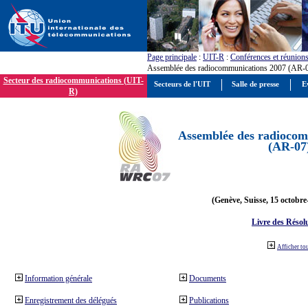
Page principale
:
UIT-R
:
Conférences et réunion
Assemblée des radiocommunications 2007 (AR-
Secteur des radiocommunications (UIT-
Secteurs de l'UIT
Salle de presse
E
R)
Assemblée des radiocom
(AR-07
(Genève, Suisse, 15 octobre
Livre des Résol
Afficher to
Information générale
Documents
Enregistrement des délégués
Publications