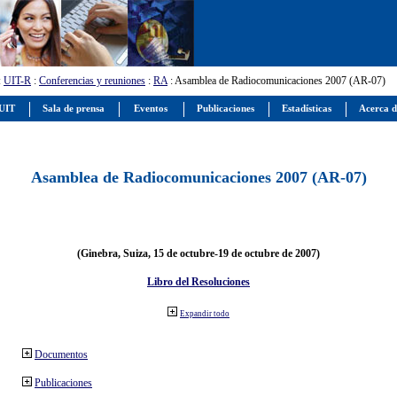
:
UIT-R
:
Conferencias y reuniones
:
RA
: Asamblea de Radiocomunicaciones 2007 (AR-07)
 UIT
Sala de prensa
Eventos
Publicaciones
Estadísticas
Acerca d
Asamblea de Radiocomunicaciones 2007 (AR-07)
(Ginebra, Suiza, 15 de octubre-19 de octubre de 2007)
Libro del Resoluciones
Expandir todo
Documentos
Publicaciones