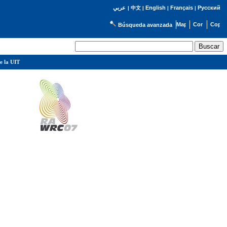
English
Français
Русский
عربي
|
中文
|
|
|
Búsqueda avanzada
e la UIT