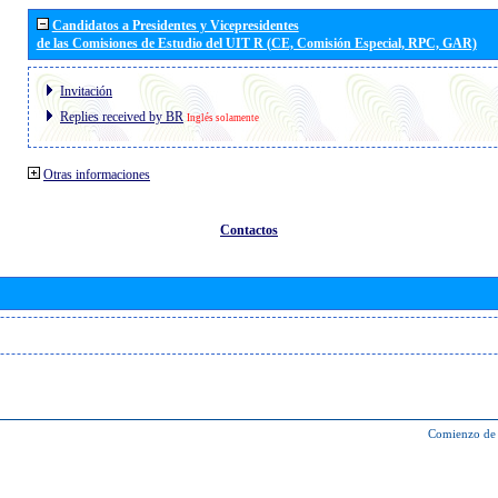
Candidatos a Presidentes y Vicepresidentes
de las Comisiones de Estudio del UIT R (CE, Comisión Especial, RPC, GAR)
Invitación
Replies received by BR
Inglés solamente
Otras informaciones
Contactos
Comienzo de 