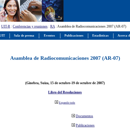
:
UIT-R
:
Conferencias y reuniones
:
RA
: Asamblea de Radiocomunicaciones 2007 (AR-07)
 UIT
Sala de prensa
Eventos
Publicaciones
Estadísticas
Acerca d
Asamblea de Radiocomunicaciones 2007 (AR-07)
(Ginebra, Suiza, 15 de octubre-19 de octubre de 2007)
Libro del Resoluciones
Expandir todo
Documentos
Publicaciones