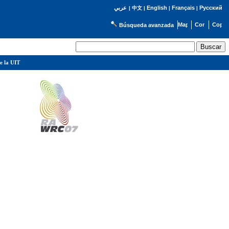
English
Français
Русский
عربي
|
中文
|
|
|
Búsqueda avanzada
e la UIT