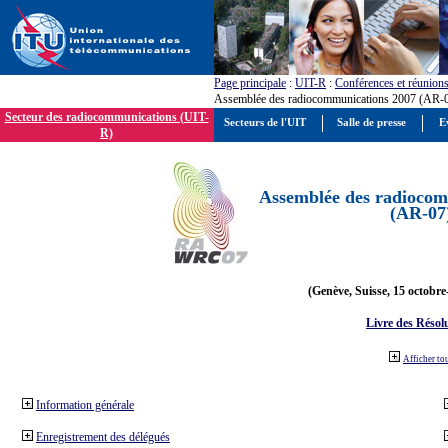
Page principale
:
UIT-R
:
Conférences et réunion
Assemblée des radiocommunications 2007 (AR-
Secteur des radiocommunications (UIT-
Secteurs de l'UIT
Salle de presse
E
R)
Assemblée des radiocom
(AR-07
(Genève, Suisse, 15 octobre
Livre des Résol
Afficher to
Information générale
Enregistrement des délégués