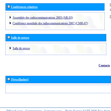
Conférences relatives
Assembée des radiocommunications 2003 (AR-03)
Conférence mondiale des radiocommunications 2007 (CMR-07)
Salle de presse
Salle de presse
Contacts
[Newsflashes]
Début de page
-
Commentaires
-
Contactez-nous
-
Droits d'auteur © UIT 2026
Tous droits