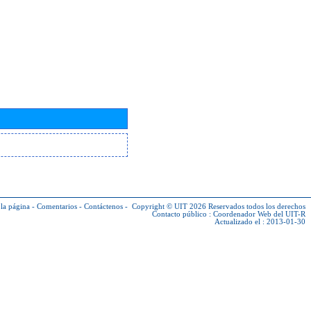
la página
-
Comentarios
-
Contáctenos
-
Copyright © UIT 2026
Reservados todos los derechos
Contacto público :
Coordenador Web del UIT-R
Actualizado el : 2013-01-30