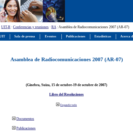
:
UIT-R
:
Conferencias y reuniones
:
RA
: Asamblea de Radiocomunicaciones 2007 (AR-07)
 UIT
Sala de prensa
Eventos
Publicaciones
Estadísticas
Acerca d
Asamblea de Radiocomunicaciones 2007 (AR-07)
(Ginebra, Suiza, 15 de octubre-19 de octubre de 2007)
Libro del Resoluciones
Expandir todo
Documentos
Publicaciones