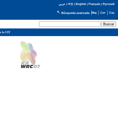
English
Français
Русский
عربي
|
中文
|
|
|
Búsqueda avanzada
e la UIT