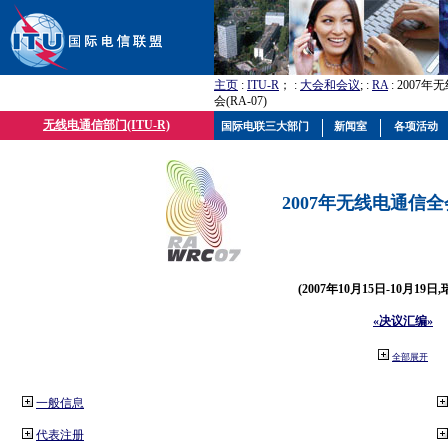
主页
:
ITU-R
； :
大会和会议
; :
RA
: 2007
会(RA-07)
无线电通信部门(ITU-R)
国际电联三大部门
新闻室
各项活动
2007年无线电通信全会(
(2007年10月15日-10月19日
«决议汇编»
全部展开
一般信息
代表注册