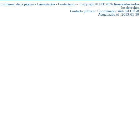
Comienzo de la página
-
Comentarios
-
Contáctenos
-
Copyright © UIT 2026
Reservados todos
los derechos
Contacto público :
Coordenador Web del UIT-R
Actualizado el : 2013-01-30