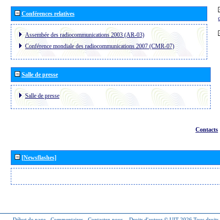
Conférences relatives
Assembée des radiocommunications 2003 (AR-03)
Conférence mondiale des radiocommunications 2007 (CMR-07)
Salle de presse
Salle de presse
Contacts
[Newsflashes]
Début de page
-
Commentaires
-
Contactez-nous
-
Droits d'auteur © UIT 2026
Tous droits