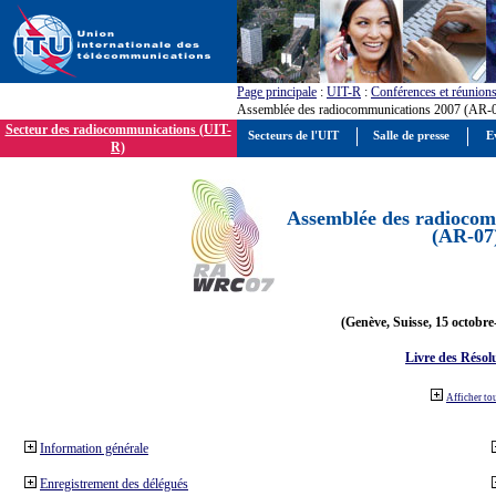
Page principale
:
UIT-R
:
Conférences et réunion
Assemblée des radiocommunications 2007 (AR-
Secteur des radiocommunications (UIT-
Secteurs de l'UIT
Salle de presse
E
R)
Assemblée des radiocom
(AR-07
(Genève, Suisse, 15 octobre
Livre des Résol
Afficher to
Information générale
Enregistrement des délégués